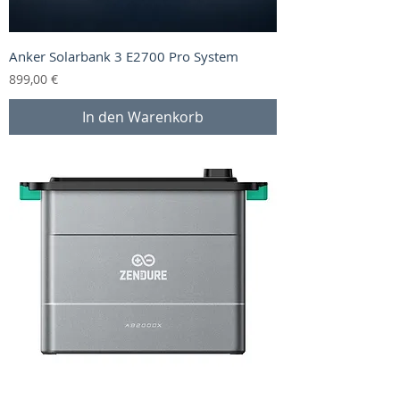
Anker Solarbank 3 E2700 Pro System
Preis
899,00 €
In den Warenkorb