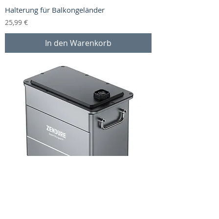
Halterung für Balkongeländer
Preis
25,99 €
In den Warenkorb
Zendure AB2000S Zusatzbatterie (1920