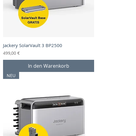
Jackery SolarVault 3 BP2500
Preis
499,00 €
In den Warenkorb
NEU