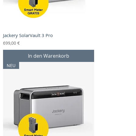
Jackery SolarVault 3 Pro
Preis
699,00 €
In den Warenkorb
NEU