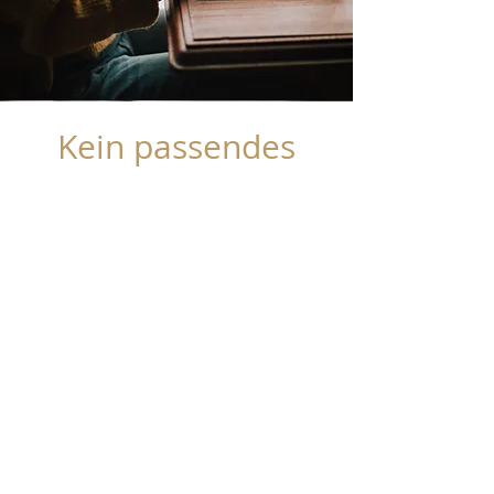
Kein passendes
Produkt gefunden?
Sollten Sie ein Produkt
bevorzugen, welches aktuell nicht
im Sortiment ist, zögern Sie nicht
uns über unser Kontaktformular
zu kontaktieren. Durch ein großes
Netzwerk von Herstellern und
Händlern, können wir auch oft
außerhalb unseres Sortiments